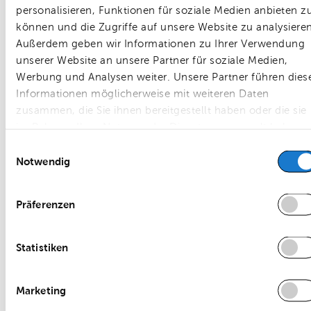
personalisieren, Funktionen für soziale Medien anbieten z
Sie hier.
können und die Zugriffe auf unsere Website zu analysieren
Außerdem geben wir Informationen zu Ihrer Verwendung
unserer Website an unsere Partner für soziale Medien,
Werbung und Analysen weiter. Unsere Partner führen dies
Ihr Ansprechpartner
Informationen möglicherweise mit weiteren Daten
zusammen, die Sie ihnen bereitgestellt haben oder die sie
im Rahmen Ihrer Nutzung der Dienste gesammelt haben.
Einwilligungsauswahl
Bei Fragen zu diesem Thema wenden Sie sich bitte a
Notwendig
Präferenzen
Statistiken
Marketing