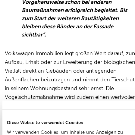
Vorgehensweise schon bei anderen
Baumaßnahmen erfolgreich begleitet. Bis
zum Start der weiteren Bautätigkeiten
bleiben diese Bänder an der Fassade
sichtbar“
,
Volkswagen Immobilien legt großen Wert darauf, zu
Aufbau, Erhalt oder zur Erweiterung der biologische
Vielfalt direkt an Gebäuden oder anliegenden
Außenflächen beizutragen und nimmt den Tierschut
in seinem Wohnungsbestand sehr ernst. Die
Vogelschutzmaßnahme wird zudem einen wertvolle
Anteil zu den selbst gesetzten Leitzielen der
Biodiversitätsstrategie beitragen.
Diese Webseite verwendet Cookies
Wir verwenden Cookies, um Inhalte und Anzeigen zu
Allgemeine Informationen zum Wohnprojekt
finden