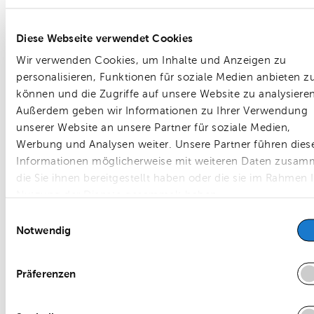
eine großzügige Ausstellungsfläche mit Verkauf und
Service sowie der Werkstattbereich mit Lager und
Diese Webseite verwendet Cookies
einer Waschstraße. Im Galeriegeschoss entstehen
Wir verwenden Cookies, um Inhalte und Anzeigen zu
Büro- und Sozialräume für die Autohausmitarbeiter.
personalisieren, Funktionen für soziale Medien anbieten z
können und die Zugriffe auf unsere Website zu analysieren
Auf dem teilbegrünten Dach ist eine
Außerdem geben wir Informationen zu Ihrer Verwendung
Photovoltaikanlage mit rund 88 KWp vorgesehen. Ei
unserer Website an unsere Partner für soziale Medien,
nachhaltige Gebäudezertifizierung mit dem DGNB-
Werbung und Analysen weiter. Unsere Partner führen dies
Gold Standard wird angestrebt und ist bei der Planu
Informationen möglicherweise mit weiteren Daten zusam
und Realisierung bereits berücksichtigt worden.
die Sie ihnen bereitgestellt haben oder die sie im Rahmen I
Nutzung der Dienste gesammelt haben.
Einwilligungsauswahl
Ausreichende Parkmöglichkeiten werden durch 159
Notwendig
Stellplätze sichergestellt. Weiterhin werden an
ausgewählten Stellflächen 34 Ladepunkte mit einer
Präferenzen
Ladeleistung von bis zu 300 kW errichtet.