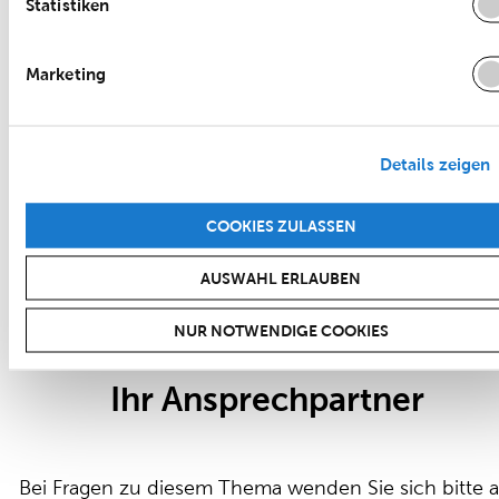
Statistiken
Imposant sind auch die bereits verbauten Materialien
Für das Gebäude wurden beispielsweise rund 1.800
Marketing
m² Beton-Teilwände und 800 m² Ortbetonwände
verbaut. Die 160 Tonnen verwendeter Baustahl
entsprechen in etwa dem Gewicht von 100 Porsche
Details zeigen
911 Sportwagen.
COOKIES ZULASSEN
Die Fertigstellung des neuen Porsche Zentrum Leipz
AUSWAHL ERLAUBEN
ist für Ende 2024 geplant.
NUR NOTWENDIGE COOKIES
Ihr Ansprechpartner
Bei Fragen zu diesem Thema wenden Sie sich bitte a