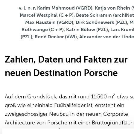
v. l. n. r. Karim Mahmoud (VGRD), Katja von Rhein 
Marcel Westphal (C + P), Beate Schramm (archiNet
Max Haustein (VGRD), Dirk Schönewerk (PZL), M
Rothwange (C + P), Katrin Bülow (PZL), Lars Kru
(PZL), René Decker (VWI), Alexander von der Linde
Zahlen, Daten und Fakten zur
neuen Destination Porsche
Auf dem Grundstück, das mit rund 11.500 m² etwa s
groß wie eineinhalb Fußballfelder ist, entsteht ein
zweigeschossiger Neubau in der neuen Corporate
Architecture von Porsche mit einer Bruttogrundfläc
von mehr als 4.000 m². Im Erdgeschoss befinden si