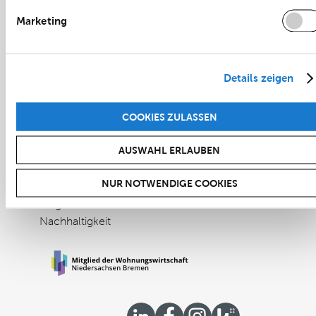
Büro-, Gewerbe- und Einzelhandelsflächen
Marketing
Facility Management
Immobilienberatung
Mietvertragsmanagement
Details zeigen
Projektmanagement
Referenzen
COOKIES ZULASSEN
Unternehmen
AUSWAHL ERLAUBEN
Über uns
Karriere
NUR NOTWENDIGE COOKIES
Aktuelles und Presse
Magazin
Nachhaltigkeit