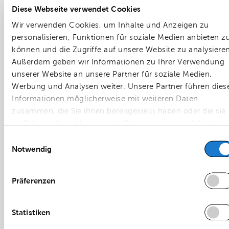
E-Mail
mail@vwimmobilien.de
Diese Webseite verwendet Cookies
Wir verwenden Cookies, um Inhalte und Anzeigen zu
Kontakt & Öffnungszeiten
personalisieren, Funktionen für soziale Medien anbieten z
Mediathek
können und die Zugriffe auf unsere Website zu analysieren
Datenschutz
Außerdem geben wir Informationen zu Ihrer Verwendung
Barrierefreiheit
unserer Website an unsere Partner für soziale Medien,
Cookie-Richtlinie
Werbung und Analysen weiter. Unsere Partner führen dies
Impressum
Informationen möglicherweise mit weiteren Daten
Allgemeine Vertragsbedingungen
zusammen, die Sie ihnen bereitgestellt haben oder die sie
im Rahmen Ihrer Nutzung der Dienste gesammelt haben.
Wohnen
Einwilligungsauswahl
Mieten
Notwendig
Kaufen
Verkaufen / Vermieten
Präferenzen
Mieter Services
Statistiken
Gewerbe
Asset Management