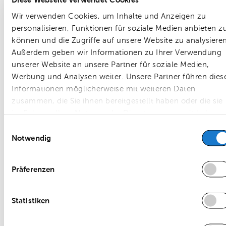
Diese Informationen benötigen wir, um Ihnen den
bestmöglichen Service bieten zu können.
Wir verwenden Cookies, um Inhalte und Anzeigen zu
personalisieren, Funktionen für soziale Medien anbieten z
können und die Zugriffe auf unsere Website zu analysieren
Außerdem geben wir Informationen zu Ihrer Verwendung
ANFRAGE ABSENDEN
unserer Website an unsere Partner für soziale Medien,
Werbung und Analysen weiter. Unsere Partner führen dies
Informationen möglicherweise mit weiteren Daten
zusammen, die Sie ihnen bereitgestellt haben oder die sie
im Rahmen Ihrer Nutzung der Dienste gesammelt haben.
Einwilligungsauswahl
Notwendig
Ihr Ansprechpartner.
Präferenzen
Statistiken