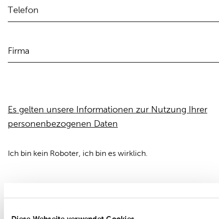
Telefon
Firma
Es gelten unsere Informationen zur Nutzung Ihrer
personenbezogenen Daten
Ich bin kein Roboter, ich bin es wirklich.
Füllen Sie bitte alle mit
*
gekennzeichneten Felder au
Diese Webseite verwendet Cookies