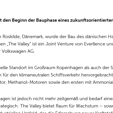
rt den Beginn der Bauphase eines zukunftsorientiert
in Roskilde, Dänemark, wurde der Bau des dänischen Haup
en „The Valley“ ist ein Joint Venture von Everllence u
 Volkswagen AG.
tuelle Standort im Großraum Kopenhagen als auch der 
 für den klimaneutralen Schiffsverkehr hervorgebrach
or, Methanol-Motoren sowie den ersten mit Ammoniak
gen ist jedoch nicht mehr zeitgemäß und bedarf einer
ategisch: The Valley bietet Raum für Wachstum – sowoh