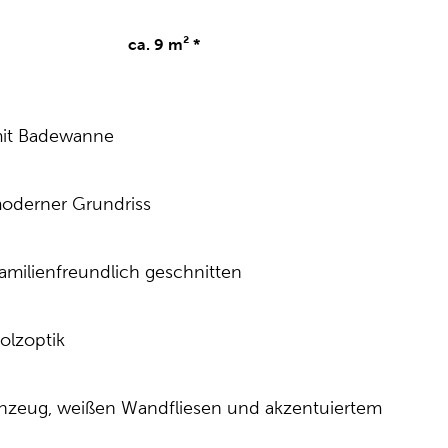
ca. 9 m² *
mit Badewanne
moderner Grundriss
amilienfreundlich geschnitten
olzoptik
inzeug, weißen Wandfliesen und akzentuiertem