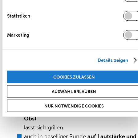
Statistiken
Gültig für alle Arten von Grills –
unsere abschließenden Grill-Tipps:
Marketing
nur getrocknetes/abgetupftes Fleisch
auf d
Grill legen
Details zeigen
Marinaden
selbst herstellen und zum Schlus
auftragen
COOKIES ZULASSEN
Hygiene beachten,
rohe tierische Produkte
getrennt
AUSWAHL ERLAUBEN
zubereiten
NUR NOTWENDIGE COOKIES
bereiten Sie auch
Fisch und Gemüse
zu, selb
Obst
lässt sich grillen
auch in geselliger Runde
auf
Lautstärke und